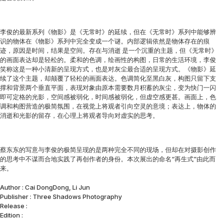
李俊的最新系列《物影》是《无常时》的延续，但在《无常时》系列中能够辨
识的物体在《物影》系列中完全变成一个谜。内部逻辑依然是物体存在的痕
迹，原因是时间，结果是空间。存在与消逝 是一个沉重的主题，但《无常时》
的画面表达却是轻松的。柔和的色调，绘画性的构图，日常的生活环境，李俊
笑称这是一种小清新的呈现方式，也是对灰尘最合适的呈现方式。《物影》延
续了这个主题，却颠覆了轻松的画面表达。色调简化至黑白灰，构图只留下支
撑和背景两个垂直平面，表现对象由原本需要数月积蓄的灰尘，变为快门一闪
即可定格的光影，空间感被弱化，时间感被弱化，但虚空感更甚。画面上，色
调和构图营造的极简氛围，在视觉上将观者引向空灵的意境；表达上，物体的
消逝和光影的留存，在心理上将观者导向对虚实的思考。
蔡东东的写意与李俊的极简呈现的是两种完全不同的现场，但却在对摄影创作
的思考中不谋而合地实践了再创作者的身份。本次展出的命名“再生式”由此而
来。
Author : Cai DongDong, Li Jun
Publisher : Three Shadows Photography
Release :
Edition :