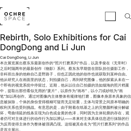
Rebirth, Solo Exhibitions for Cai
DongDong and Li Jun
Cai DongDong, Li Jun
本次展览展出蔡东东最新创作的“照片打磨系列”作品，以及李俊在《无常时》
之后时隔两年的最新创作《物影》系列。蔡东东早期曾在部队担任摄影工作，
非科班出身的他称自己是野路子，但也正因此他的创作也就获取到某种自由。
他从研究人在画面里的状态，到拍摄自己，再到研究图像，他的探索从未在一
个即有的视觉系统中停留过。近期，他从以往自己拍摄的浩如烟海的照片档案
中，提取出那些看似无用的“废片”，以原作为“画布”，以小刀或砂纸为“画
笔”加以再创作。通过对图像内主体整体有规律地打磨，图像本身原本具象的信
息被抹除，个体的身份变得模糊可疑而无足轻重，主体与背景之间原本明确的
权利关系也受到挑战。有意思的是，由于附着在纸基之上的完整颜料被分解破
坏，弯曲绵延的线条呈现为白色或金黄的色泽，同时因为主体轮廓的存在，观
者仍可对主体进行的动作行为加以辨认——本来对主体具体信息进行抹除的行
为反而使得主体作为整体被强调凸现。这组被其命名为“照片打磨系列”的作品
是首次展出。